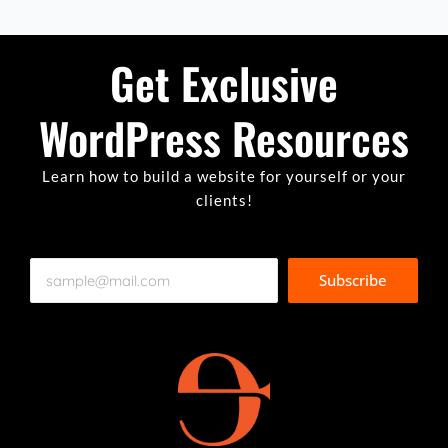
Get Exclusive
WordPress Resources
Learn how to build a website for yourself or your
clients!
Subscribe