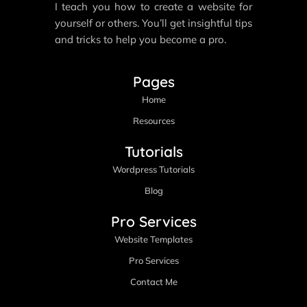
I teach you how to create a website for
yourself or others. You’ll get insightful tips
and tricks to help you become a pro.
Pages
Home
Resources
Tutorials
Wordpress Tutorials
Blog
Pro Services
Website Templates
Pro Services
Contact Me