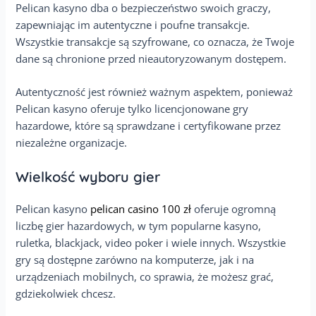
Pelican kasyno dba o bezpieczeństwo swoich graczy,
zapewniając im autentyczne i poufne transakcje.
Wszystkie transakcje są szyfrowane, co oznacza, że Twoje
dane są chronione przed nieautoryzowanym dostępem.
Autentyczność jest również ważnym aspektem, ponieważ
Pelican kasyno oferuje tylko licencjonowane gry
hazardowe, które są sprawdzane i certyfikowane przez
niezależne organizacje.
Wielkość wyboru gier
Pelican kasyno
pelican casino 100 zł
oferuje ogromną
liczbę gier hazardowych, w tym popularne kasyno,
ruletka, blackjack, video poker i wiele innych. Wszystkie
gry są dostępne zarówno na komputerze, jak i na
urządzeniach mobilnych, co sprawia, że możesz grać,
gdziekolwiek chcesz.