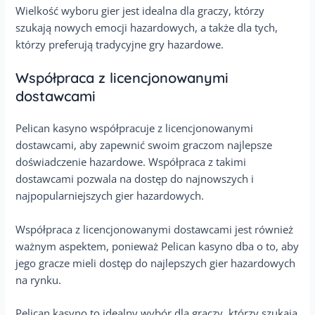
Wielkość wyboru gier jest idealna dla graczy, którzy
szukają nowych emocji hazardowych, a także dla tych,
którzy preferują tradycyjne gry hazardowe.
Współpraca z licencjonowanymi
dostawcami
Pelican kasyno współpracuje z licencjonowanymi
dostawcami, aby zapewnić swoim graczom najlepsze
doświadczenie hazardowe. Współpraca z takimi
dostawcami pozwala na dostęp do najnowszych i
najpopularniejszych gier hazardowych.
Współpraca z licencjonowanymi dostawcami jest również
ważnym aspektem, ponieważ Pelican kasyno dba o to, aby
jego gracze mieli dostęp do najlepszych gier hazardowych
na rynku.
Pelican kasyno to idealny wybór dla graczy, którzy szukają