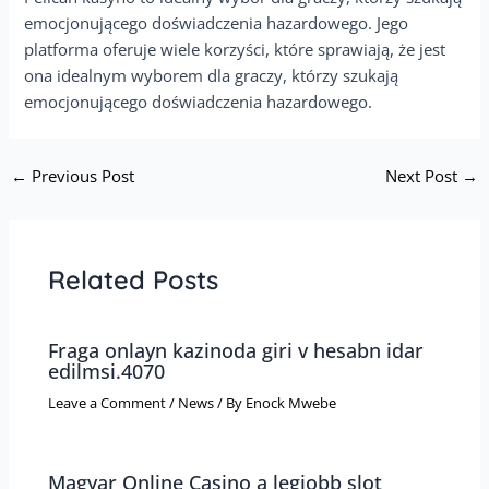
emocjonującego doświadczenia hazardowego. Jego
platforma oferuje wiele korzyści, które sprawiają, że jest
ona idealnym wyborem dla graczy, którzy szukają
emocjonującego doświadczenia hazardowego.
←
Previous Post
Next Post
→
Related Posts
Fraga onlayn kazinoda giri v hesabn idar
edilmsi.4070
Leave a Comment
/
News
/ By
Enock Mwebe
Magyar Online Casino a legjobb slot