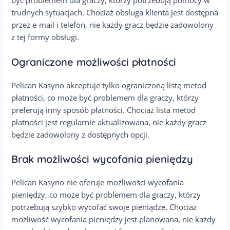
być problemem dla graczy, którzy potrzebują pomocy w
trudnych sytuacjach. Chociaż obsługa klienta jest dostępna
przez e-mail i telefon, nie każdy gracz będzie zadowolony
z tej formy obsługi.
Ograniczone możliwości płatności
Pelican Kasyno akceptuje tylko ograniczoną listę metod
płatności, co może być problemem dla graczy, którzy
preferują inny sposób płatności. Chociaż lista metod
płatności jest regularnie aktualizowana, nie każdy gracz
będzie zadowolony z dostępnych opcji.
Brak możliwości wycofania pieniędzy
Pelican Kasyno nie oferuje możliwości wycofania
pieniędzy, co może być problemem dla graczy, którzy
potrzebują szybko wycofać swoje pieniądze. Chociaż
możliwość wycofania pieniędzy jest planowana, nie każdy