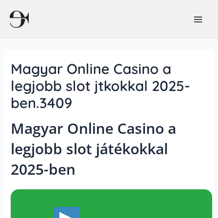
Skip
Post
Mai
to
navigation
Men
content
Magyar Online Casino a
legjobb slot jtkokkal 2025-
ben.3409
Magyar Online Casino a
legjobb slot játékokkal
2025-ben