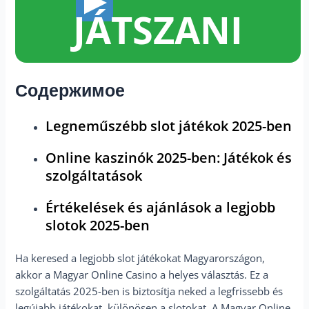
JÁTSZANI
Содержимое
Legneműszébb slot játékok 2025-ben
Online kaszinók 2025-ben: Játékok és
szolgáltatások
Értékelések és ajánlások a legjobb
slotok 2025-ben
Ha keresed a legjobb slot játékokat Magyarországon,
akkor a Magyar Online Casino a helyes választás. Ez a
szolgáltatás 2025-ben is biztosítja neked a legfrissebb és
legújabb játékokat, különösen a slotokat. A Magyar Online