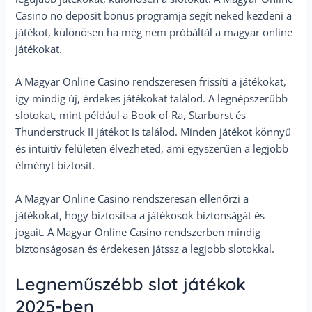
Casino no deposit bonus programja segít neked kezdeni a
játékot, különösen ha még nem próbáltál a magyar online
játékokat.
A Magyar Online Casino rendszeresen frissíti a játékokat,
így mindig új, érdekes játékokat találod. A legnépszerűbb
slotokat, mint például a Book of Ra, Starburst és
Thunderstruck II játékot is találod. Minden játékot könnyű
és intuitív felületen élvezheted, ami egyszerűen a legjobb
élményt biztosít.
A Magyar Online Casino rendszeresan ellenőrzi a
játékokat, hogy biztosítsa a játékosok biztonságát és
jogait. A Magyar Online Casino rendszerben mindig
biztonságosan és érdekesen játssz a legjobb slotokkal.
Legneműszébb slot játékok
2025-ben