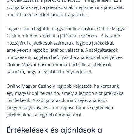
szolgáltatás segít a játékosoknak megismerni a játékokat,
mielőtt bevetésekkel járulnak a játékba.
Legyen szó a legjobb magyar online casino, Online Magyar
Casino mindent odaállít a játékosok számára. A kaszinó
hozzájárul a játékosok számára a legjobb játékokkal,
amelyeket a legtöbb játékos választja. A szolgáltatások
minősége is nagyban befolyásolja a játékos élményét, és
Online Magyar Casino mindent odaállít a játékosok
számára, hogy a legjobb élményt érjen el.
Online Magyar Casino a legjobb választás, ha keresünk
egy magyar online casino, amely a legjobb slot játékokkal
rendelkezik. A szolgáltatások minősége, a játékok
kiegyensúlyozása és a no deposit bonus segítenek a
játékosoknak a legjobb élményt érni.
Értékelések és ajánlások a