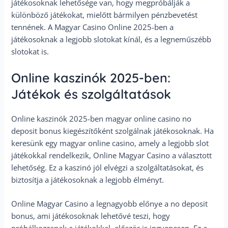
játékosoknak lehetősége van, hogy megpróbálják a
különböző játékokat, mielőtt bármilyen pénzbevetést
tennének. A Magyar Casino Online 2025-ben a
játékosoknak a legjobb slotokat kínál, és a legneműszébb
slotokat is.
Online kaszinók 2025-ben:
Játékok és szolgáltatások
Online kaszinók 2025-ben magyar online casino no
deposit bonus kiegészítőként szolgálnak játékosoknak. Ha
keresünk egy magyar online casino, amely a legjobb slot
játékokkal rendelkezik, Online Magyar Casino a választott
lehetőség. Ez a kaszinó jól elvégzi a szolgáltatásokat, és
biztosítja a játékosoknak a legjobb élményt.
Online Magyar Casino a legnagyobb előnye a no deposit
bonus, ami játékosoknak lehetővé teszi, hogy
próbálkozzanak a játékokkal, először is ingyenesen. Ez a