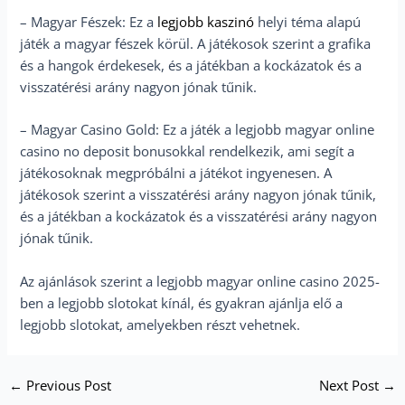
– Magyar Fészek: Ez a
legjobb kaszinó
helyi téma alapú
játék a magyar fészek körül. A játékosok szerint a grafika
és a hangok érdekesek, és a játékban a kockázatok és a
visszatérési arány nagyon jónak tűnik.
– Magyar Casino Gold: Ez a játék a legjobb magyar online
casino no deposit bonusokkal rendelkezik, ami segít a
játékosoknak megpróbálni a játékot ingyenesen. A
játékosok szerint a visszatérési arány nagyon jónak tűnik,
és a játékban a kockázatok és a visszatérési arány nagyon
jónak tűnik.
Az ajánlások szerint a legjobb magyar online casino 2025-
ben a legjobb slotokat kínál, és gyakran ajánlja elő a
legjobb slotokat, amelyekben részt vehetnek.
←
Previous Post
Next Post
→