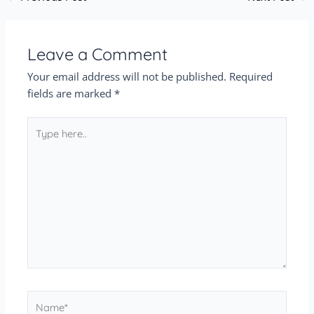
Leave a Comment
Your email address will not be published.
Required
fields are marked
*
Type
here..
Name*