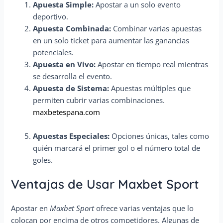
Apuesta Simple:
Apostar a un solo evento
deportivo.
Apuesta Combinada:
Combinar varias apuestas
en un solo ticket para aumentar las ganancias
potenciales.
Apuesta en Vivo:
Apostar en tiempo real mientras
se desarrolla el evento.
Apuesta de Sistema:
Apuestas múltiples que
permiten cubrir varias combinaciones.
maxbetespana.com
Apuestas Especiales:
Opciones únicas, tales como
quién marcará el primer gol o el número total de
goles.
Ventajas de Usar Maxbet Sport
Apostar en
Maxbet Sport
ofrece varias ventajas que lo
colocan por encima de otros competidores. Algunas de