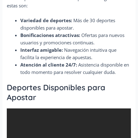
estas son:
Variedad de deportes:
Más de 30 deportes
disponibles para apostar.
Bonificaciones atractivas:
Ofertas para nuevos
usuarios y promociones continuas.
Interfaz amigable:
Navegación intuitiva que
facilita la experiencia de apuestas.
Atención al cliente 24/7:
Asistencia disponible en
todo momento para resolver cualquier duda.
Deportes Disponibles para
Apostar