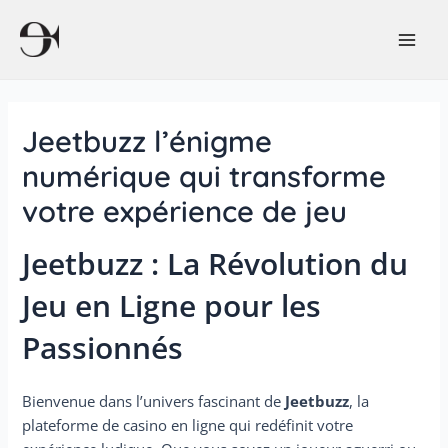
Skip
Post
Mai
to
navigation
Men
content
Jeetbuzz l’énigme
numérique qui transforme
votre expérience de jeu
Jeetbuzz : La Révolution du
Jeu en Ligne pour les
Passionnés
Bienvenue dans l’univers fascinant de
Jeetbuzz
, la
plateforme de casino en ligne qui redéfinit votre