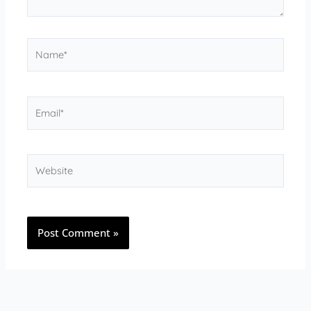
Name*
Email*
Website