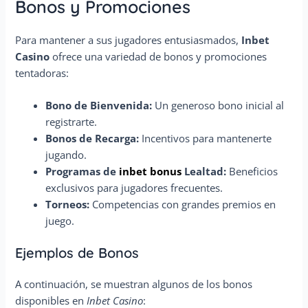
Bonos y Promociones
Para mantener a sus jugadores entusiasmados,
Inbet
Casino
ofrece una variedad de bonos y promociones
tentadoras:
Bono de Bienvenida:
Un generoso bono inicial al
registrarte.
Bonos de Recarga:
Incentivos para mantenerte
jugando.
Programas de
inbet bonus
Lealtad:
Beneficios
exclusivos para jugadores frecuentes.
Torneos:
Competencias con grandes premios en
juego.
Ejemplos de Bonos
A continuación, se muestran algunos de los bonos
disponibles en
Inbet Casino
: