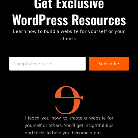
Get Exclusive
WordPress Resources
Learn how to build a website for yourself or your
clients!
Subscribe
I teach you how to create a website for
yourself or others. You’ll get insightful tips
and tricks to help you become a pro.