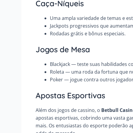
Caça-Níqueis
Uma ampla variedade de temas e esti
Jackpots progressivos que aumentam
Rodadas grátis e bônus especiais.
Jogos de Mesa
Blackjack — teste suas habilidades co
Roleta — uma roda da fortuna que n
Poker — jogue contra outros jogador
Apostas Esportivas
Além dos jogos de cassino, o
Betbull Casi
apostas esportivas, cobrindo uma vasta ga
mais. Os entusiastas do esporte poderão a