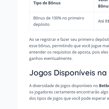
Tipo de Bônus
Bônu
Bônus de 100% no primeiro
Até R
depósito
Ao se registrar e fazer seu primeiro depós
esse bônus, permitindo que você jogue ma
entender os requisitos de aposta, pois ele
ganhos eventualmente.
Jogos Disponíveis na 
A diversidade de jogos disponíveis no
Betb
os jogadores certamente encontrarão algo 
dos tipos de jogos que você pode esperar 