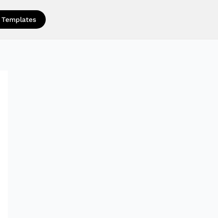
 Templates