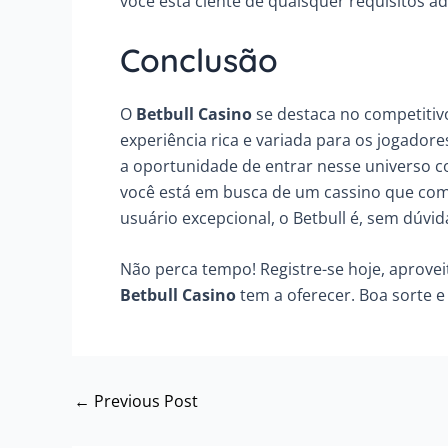
você está ciente de quaisquer requisitos ad
Conclusão
O
Betbull Casino
se destaca no competitiv
experiência rica e variada para os jogador
a oportunidade de entrar nesse universo c
você está em busca de um cassino que com
usuário excepcional, o Betbull é, sem dúvid
Não perca tempo! Registre-se hoje, aprovei
Betbull Casino
tem a oferecer. Boa sorte e 
←
Previous Post