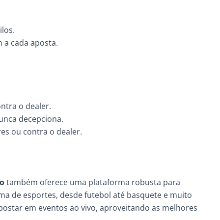
los.
 a cada aposta.
ntra o dealer.
unca decepciona.
es ou contra o dealer.
no
também oferece uma plataforma robusta para
ma de esportes, desde futebol até basquete e muito
postar em eventos ao vivo, aproveitando as melhores