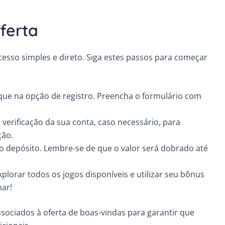
ferta
esso simples e direto. Siga estes passos para começar
clique na opção de registro. Preencha o formulário com
verificação da sua conta, caso necessário, para
ção.
o depósito. Lembre-se de que o valor será dobrado até
lorar todos os jogos disponíveis e utilizar seu bônus
ar!
sociados à oferta de boas-vindas para garantir que