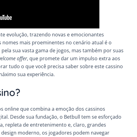
ante evolução, trazendo novas e emocionantes
s nomes mais proeminentes no cenário atual é o
s pela sua vasta gama de jogos, mas também por suas
welcome offer
, que promete dar um impulso extra aos
rar tudo o que você precisa saber sobre este cassino
máximo sua experiência.
sino?
os online que combina a emoção dos cassinos
gital. Desde sua fundação, o Betbull tem se esforçado
a, repleta de entretenimento e, claro, grandes
m design moderno, os jogadores podem navegar