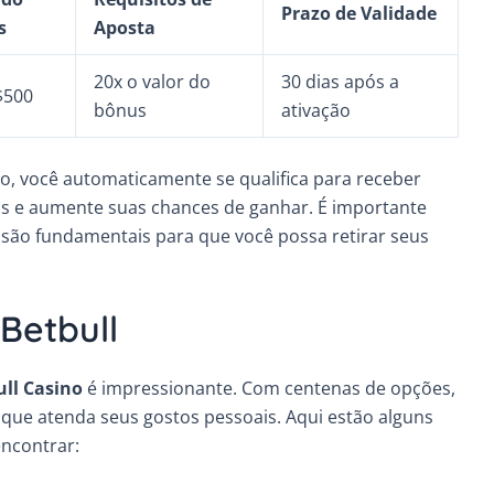
Prazo de Validade
s
Aposta
20x o valor do
30 dias após a
$500
bônus
ativação
ito, você automaticamente se qualifica para receber
is e aumente suas chances de ganhar. É importante
s são fundamentais para que você possa retirar seus
Betbull
ull Casino
é impressionante. Com centenas de opções,
que atenda seus gostos pessoais. Aqui estão alguns
encontrar: