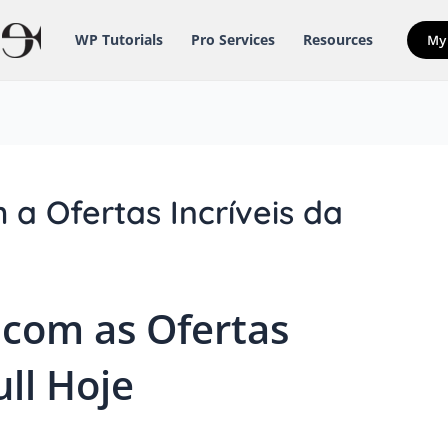
WP Tutorials
Pro Services
Resources
My
a Ofertas Incríveis da
 com as Ofertas
ull Hoje