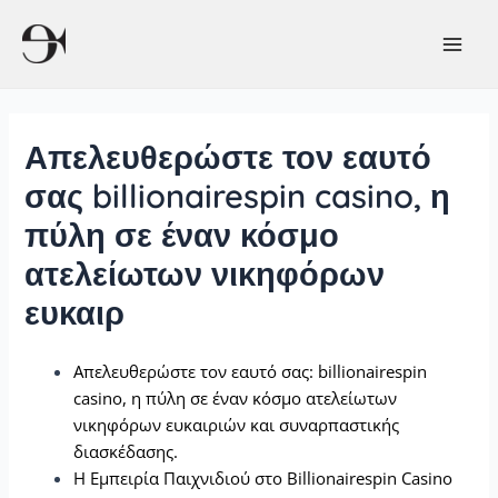
Skip
Post
Mai
to
navigation
Men
content
Απελευθερώστε τον εαυτό
σας billionairespin casino, η
πύλη σε έναν κόσμο
ατελείωτων νικηφόρων
ευκαιρ
Απελευθερώστε τον εαυτό σας: billionairespin
casino, η πύλη σε έναν κόσμο ατελείωτων
νικηφόρων ευκαιριών και συναρπαστικής
διασκέδασης.
Η Εμπειρία Παιχνιδιού στο Billionairespin Casino