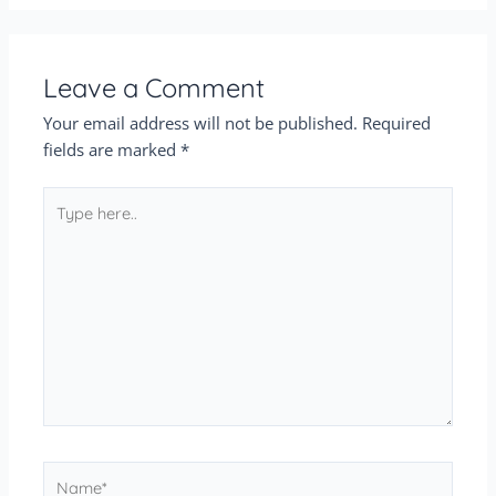
Leave a Comment
Your email address will not be published.
Required
fields are marked
*
Type
here..
Name*