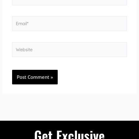
Email*
Website
Get Exclusive