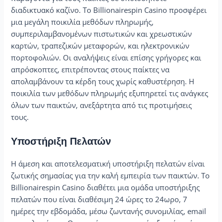
διαδικτυακό καζίνο. Το Billionairespin Casino προσφέρει
μια μεγάλη ποικιλία μεθόδων πληρωμής,
συμπεριλαμβανομένων πιστωτικών και χρεωστικών
καρτών, τραπεζικών μεταφορών, και ηλεκτρονικών
πορτοφολιών. Οι αναλήψεις είναι επίσης γρήγορες και
απρόσκοπτες, επιτρέποντας στους παίκτες να
απολαμβάνουν τα κέρδη τους χωρίς καθυστέρηση. Η
ποικιλία των μεθόδων πληρωμής εξυπηρετεί τις ανάγκες
όλων των παικτών, ανεξάρτητα από τις προτιμήσεις
τους.
Υποστήριξη Πελατών
Η άμεση και αποτελεσματική υποστήριξη πελατών είναι
ζωτικής σημασίας για την καλή εμπειρία των παικτών. Το
Billionairespin Casino διαθέτει μια ομάδα υποστήριξης
πελατών που είναι διαθέσιμη 24 ώρες το 24ωρο, 7
ημέρες την εβδομάδα, μέσω ζωντανής συνομιλίας, email