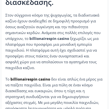
διασκέδασης.
Στον σύγχρονο κόσμο της ψυχαγωγίας, τα διαδικτυακά
καζίνο έχουν αναδειχθεί σε δημοφιλή προορισμό για
όσους αναζητούν συγκίνηση και την πιθανότητα
σημαντικών κερδών. Ανάμεσα στις πολλές επιλογές που
υπάρχουν, το
billionairespin casino
ξεχωρίζει ως μια
πλατφόρμα που προσφέρει μια μοναδική εμπειρία
παιχνιδιού. Η πλατφόρμα αυτή έχει σχεδιαστεί για να
προσφέρει στους παίκτες έναν συναρπαστικό και
ασφαλή χώρο για να απολαύσουν τα αγαπημένα τους
παιχνίδια καζίνο.
Το
billionairespin casino
δεν είναι απλώς ένα μέρος για
να παίξετε παιχνίδια. Είναι μια πύλη σε έναν κόσμο
διασκέδασης και ευκαιριών, όπου η τύχη και η
στρατηγική συνδυάζονται για να δημιουργήσουν
αξέχαστες στιγμές. Με μια μεγάλη ποικιλία παιχνιδιών,
απρόσκοπτη λειτουργικότητα και υψηλά πρότυπα