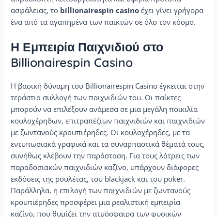
ασφάλειας, το
billionairespin casino
έχει γίνει γρήγορα
ένα από τα αγαπημένα των παικτών σε όλο τον κόσμο.
Η Εμπειρία Παιχνιδιού στο
Billionairespin Casino
Η βασική δύναμη του Billionairespin Casino έγκειται στην
τεράστια συλλογή των παιχνιδιών του. Οι παίκτες
μπορούν να επιλέξουν ανάμεσα σε μια μεγάλη ποικιλία
κουλοχέρηδων, επιτραπέζιων παιχνιδιών και παιχνιδιών
με ζωντανούς κρουπιέρηδες. Οι κουλοχέρηδες, με τα
εντυπωσιακά γραφικά και τα συναρπαστικά θέματά τους,
συνήθως κλέβουν την παράσταση. Για τους λάτρεις των
παραδοσιακών παιχνιδιών καζίνο, υπάρχουν διάφορες
εκδόσεις της ρουλέτας, του blackjack και του poker.
Παράλληλα, η επιλογή των παιχνιδιών με ζωντανούς
κρουπιέρηδες προσφέρει μια ρεαλιστική εμπειρία
καζίνο, που θυμίζει την ατμόσφαιρα των φυσικών