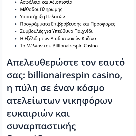
Ασφάλεια και Αξιοπιστία
Μέθοδοι Πληρωμής
Υποστήριξη Πελατών
Προγράμματα Επιβράβευσης και Προσφορές
Συμβουλές για Υπεύθυνο Παιχνίδι
Η Εξέλιξη των Διαδικτυακών Καζίνο
Το Μέλλον του Billionairespin Casino
Απελευθερώστε τον εαυτό
σας: billionairespin casino,
η πύλη σε έναν κόσμο
ατελείωτων νικηφόρων
ευκαιριών και
συναρπαστικής