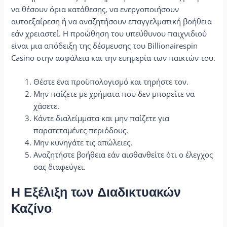
να θέσουν όρια κατάθεσης, να ενεργοποιήσουν
αυτοεξαίρεση ή να αναζητήσουν επαγγελματική βοήθεια
εάν χρειαστεί. Η προώθηση του υπεύθυνου παιχνιδιού
είναι μια απόδειξη της δέσμευσης του Billionairespin
Casino στην ασφάλεια και την ευημερία των παικτών του.
Θέστε ένα προϋπολογισμό και τηρήστε τον.
Μην παίζετε με χρήματα που δεν μπορείτε να
χάσετε.
Κάντε διαλείμματα και μην παίζετε για
παρατεταμένες περιόδους.
Μην κυνηγάτε τις απώλειες.
Αναζητήστε βοήθεια εάν αισθανθείτε ότι ο έλεγχος
σας διαφεύγει.
Η Εξέλιξη των Διαδικτυακών
Καζίνο