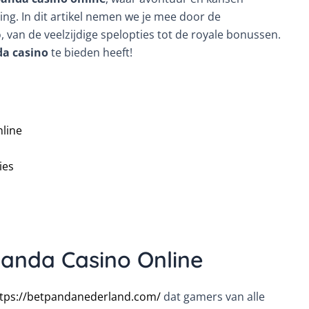
g. In dit artikel nemen we je mee door de
, van de veelzijdige spelopties tot de royale bonussen.
a casino
te bieden heeft!
nline
ies
tpanda Casino Online
tps://betpandanederland.com/
dat gamers van alle