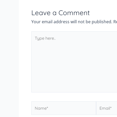
Leave a Comment
Your email address will not be published.
R
Type
here..
Name*
Email*