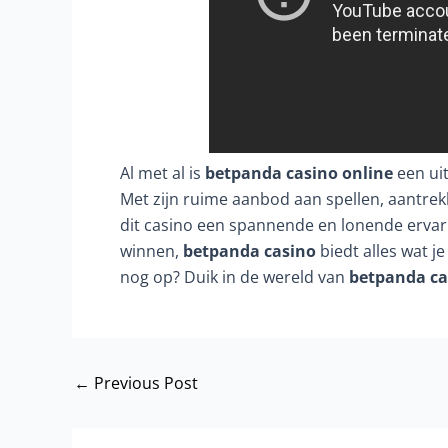
Al met al is
betpanda casino online
een uit
Met zijn ruime aanbod aan spellen, aantrek
dit casino een spannende en lonende ervari
winnen,
betpanda casino
biedt alles wat j
nog op? Duik in de wereld van
betpanda ca
←
Previous Post