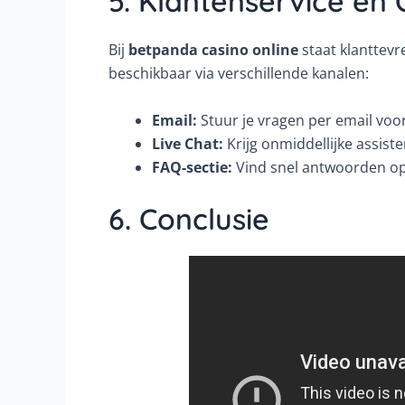
5. Klantenservice en
Bij
betpanda casino online
staat klanttevr
beschikbaar via verschillende kanalen:
Email:
Stuur je vragen per email voo
Live Chat:
Krijg onmiddellijke assisten
FAQ-sectie:
Vind snel antwoorden op 
6. Conclusie