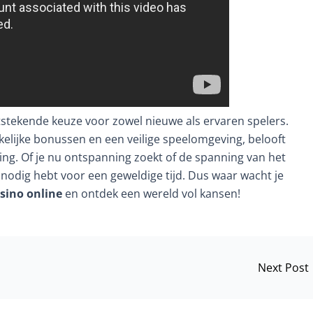
stekende keuze voor zowel nieuwe als ervaren spelers.
kelijke bonussen en een veilige speelomgeving, belooft
ng. Of je nu ontspanning zoekt of de spanning van het
e nodig hebt voor een geweldige tijd. Dus waar wacht je
sino online
en ontdek een wereld vol kansen!
Next Post