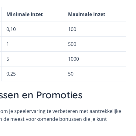
Minimale Inzet
Maximale Inzet
0,10
100
1
500
5
1000
0,25
50
ussen en Promoties
s om je speelervaring te verbeteren met aantrekkelijke
an de meest voorkomende bonussen die je kunt