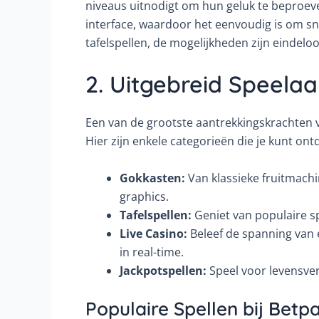
niveaus uitnodigt om hun geluk te beproev
interface, waardoor het eenvoudig is om sne
tafelspellen, de mogelijkheden zijn eindeloo
2. Uitgebreid Speela
Een van de grootste aantrekkingskrachten
Hier zijn enkele categorieën die je kunt ont
Gokkasten:
Van klassieke fruitmach
graphics.
Tafelspellen:
Geniet van populaire sp
Live Casino:
Beleef de spanning van 
in real-time.
Jackpotspellen:
Speel voor levensve
Populaire Spellen bij Betp