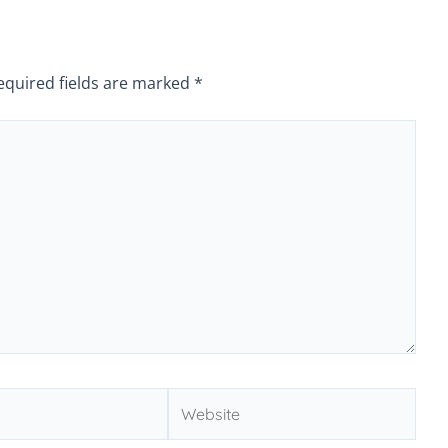
equired fields are marked
*
Website